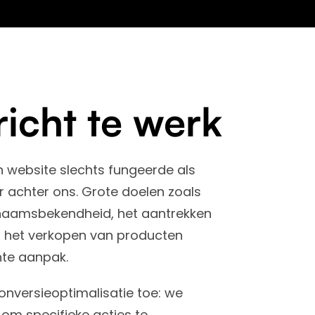
icht te werk
website slechts fungeerde als
er achter ons. Grote doelen zoals
 naamsbekendheid, het aantrekken
f het verkopen van producten
te aanpak.
versieoptimalisatie toe: we
om specifieke acties te