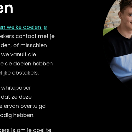
en
en welke doelen je
oekers contact met je
den, of misschien
 we vanuit die
 we de doelen hebben
ijke obstakels.
e whitepaper
 dat ze deze
e ervan overtuigd
nodig hebben.
ers is om je doel te