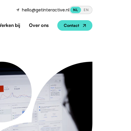
hello@getinteractive.nl
NL
EN
erken bij
Over ons
Contact