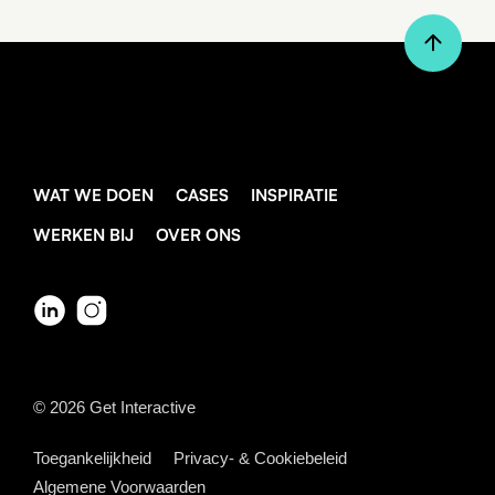
WAT WE DOEN
CASES
INSPIRATIE
WERKEN BIJ
OVER ONS
© 2026
Get Interactive
8 min leestijd
BLOG
Maatwerk website of een standaard
Toegankelijkheid
Privacy- & Cookiebeleid
theme?
Algemene Voorwaarden