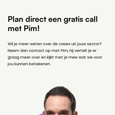
Plan direct een gratis call
met Pim!
Wil je meer weten over de cases uit jouw sector?
Neem dan contact op met Pim, hij vertelt je er
graag meer over en kijkt met je mee wat we voor
4 min leestijd
BLOG
jou kunnen betekenen.
De European Accessibility Act (EAA)