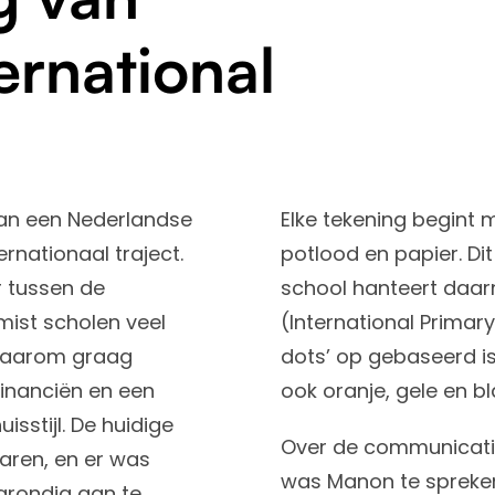
ernational
van een Nederlandse
Elke tekening begint 
ernationaal traject.
potlood en papier. Di
r tussen de
school hanteert daa
mist scholen veel
(International Primar
 daarom graag
dots’ op gebaseerd is
financiën en een
ook oranje, gele en b
sstijl. De huidige
Over de communicatie
waren, en er was
was Manon te spreke
grondig aan te