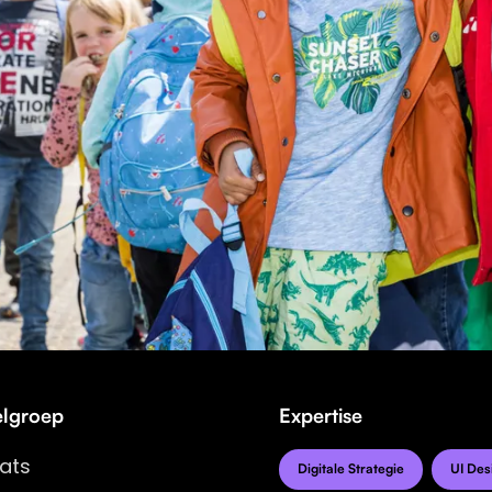
lgroep
Expertise
ats
Digitale Strategie
UI Des