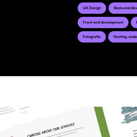
UX Design
Back-end de
Front-end development
Fotografie
Hosting, ond