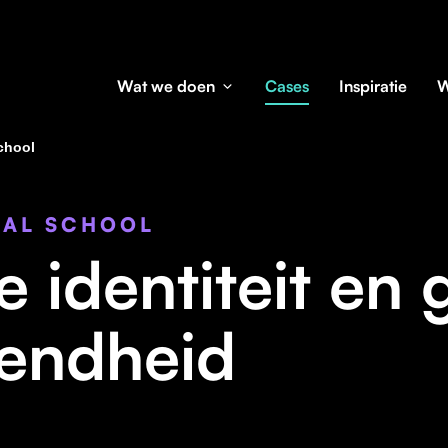
Wat we doen
Cases
Inspiratie
W
school
NAL SCHOOL
 identiteit en 
endheid