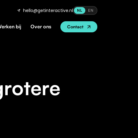
hello@getinteractive.nl
NL
EN
erken bij
Over ons
Contact
grotere