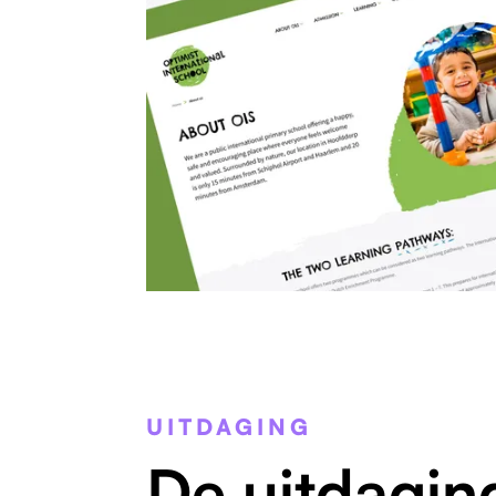
UITDAGING
De uitdagin