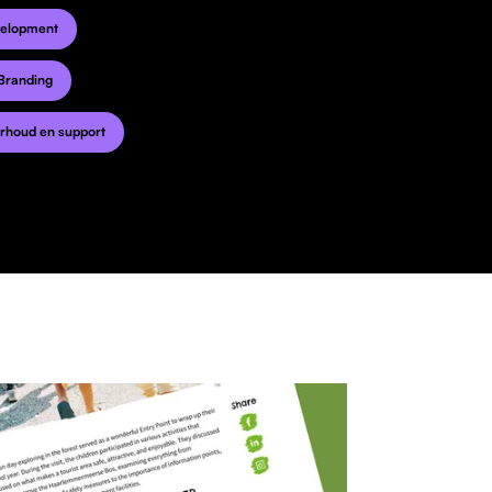
velopment
Branding
erhoud en support